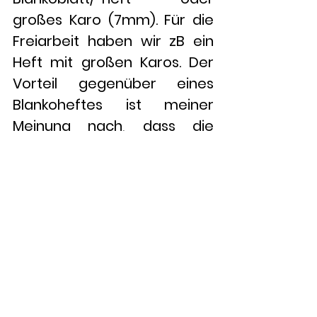
großes Karo (7mm). Für die 
Freiarbeit haben wir zB ein 
Heft mit großen Karos. Der 
Vorteil gegenüber eines 
Blankoheftes ist meiner 
Meinung nach, dass die 
Kinder zumindest auf einer 
Linie entlang schreiben und 
der Eintrag dadurch nicht 
komplett krumm wird. 
Am Ende des Schuljahres 
sind dann recht schöne 
Erinnerungsstücke 