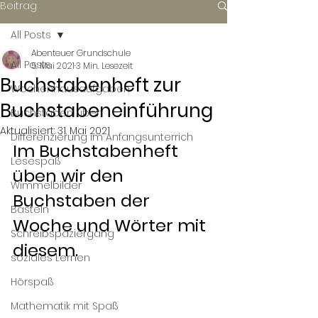
Beitrag
All Posts
Abenteuer Grundschule
All Posts
5. Mai 2021
3 Min. Lesezeit
Buchstabenheft zur
Wochenhausaufgaben
Buchstabeneinführung
Buchstaben üben
Aktualisiert:
31. Mai 2021
Differenzierung im Anfangsunterrich
Im Buchstabenheft 
Lesespaß
üben wir den 
Wimmelbilder
Buchstaben der 
Basteln
Woche und Wörter mit 
Schreibspaziergang
diesem.
soziales Lernen
Hörspaß
Mathematik mit Spaß