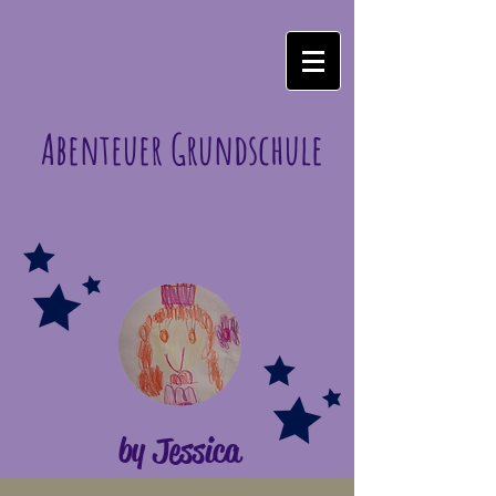
Abenteuer Grundschule
by Jessica