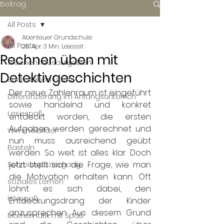
Beitrag
All Posts
Abenteuer Grundschule
All Posts
28. Apr.
3 Min. Lesezeit
Rechnen üben mit
Wochenhausaufgaben
Detektivgeschichten
Buchstaben üben
Der neue Zahlenraum ist eingeführt 
Differenzierung im Anfangsunterrich
sowie handelnd und konkret 
Lesespaß
entdeckt worden, die ersten 
Aufgaben werden gerechnet und 
Wimmelbilder
nun muss ausreichend geübt 
Basteln
werden. So weit ist alles klar. Doch 
jetzt stellt sich die Frage, wie man 
Schreibspaziergang
die Motivation erhalten kann. Oft 
soziales Lernen
lohnt es sich dabei, den 
Hörspaß
Entdeckungsdrang der Kinder 
anzusprechen. Aus diesem Grund 
Mathematik mit Spaß