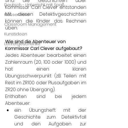
sind die Geschichten über 
Deutsch - Unterricht mit Spaß
Kommissar Carl Clever entstanden 
Mit diesen Detektivgeschichten 
Klassentiere
können die KInder das Rechnen 
Classroom Management
üben.
Kunstideen
Wie sind die Abenteuer von 
Lehrergeschenke
Kommissar Carl Clever aufgebaut?
Jedes Abenteuer bearbeitet einen 
Zahlenraum (20, 100 oder 1000) und 
hat einen klaren 
Übungsschwerpunkt (z.B. Teilen mit 
Rest im ZR100 oder Plusaufgaben im 
ZR20 ohne Übergang). 
Enthalten sind bei jedem 
Abenteuer:
ein Übungsheft mit der 
Geschichte zum Detektivfall 
und den Aufgaben zur 