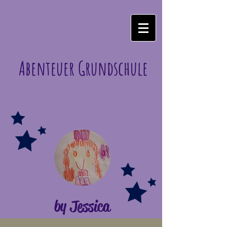
Abenteuer Grundschule
by Jessica